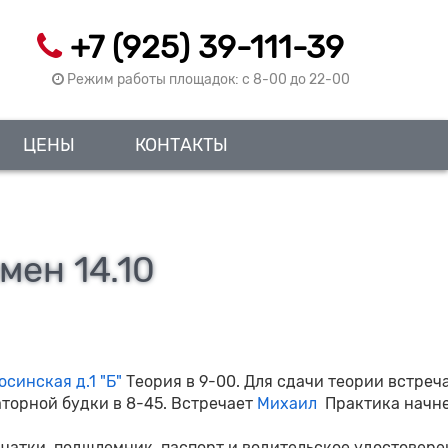
+7 (925) 39-111-39
Режим работы площадок: c 8-00 до 22-00
ЦЕНЫ
КОНТАКТЫ
мен 14.10
синская д.1 "Б"
Теория в 9-00. Для сдачи теории встреч
торной будки в 8-45. Встречает
Михаил
Практика начн
рчатки, подшлемник, паспорт и водительское удостовере